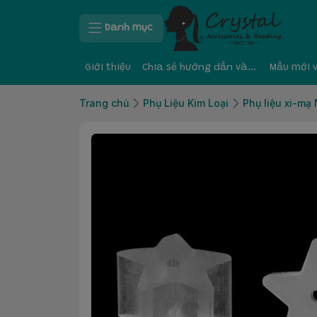
Danh mục
Giới thiệu
Chia sẻ hướng dẫn và kinh nghiệm
Mẫu mới 
Trang chủ
Phụ Liệu Kim Loại
Phụ liệu xi-mạ