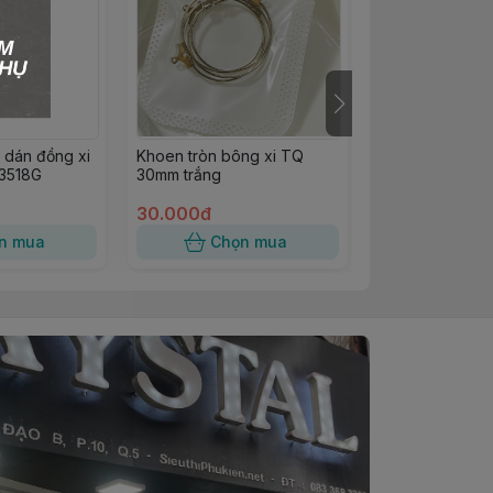
 dán đồng xi
Khoen tròn bông xi TQ
Chuôi bông xi
3518G
30mm trắng
đồng
30.000đ
30.000đ
n mua
Chọn mua
Chọn