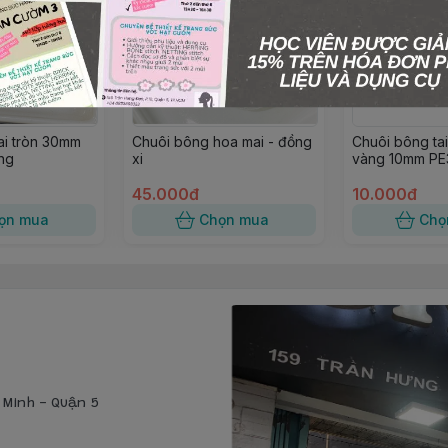
ai tròn 30mm
Chuôi bông hoa mai - đồng
Chuôi bông tai
ng
xi
vàng 10mm PE
45.000đ
10.000đ
ọn mua
Chọn mua
Chọ
í Minh - Quận 5