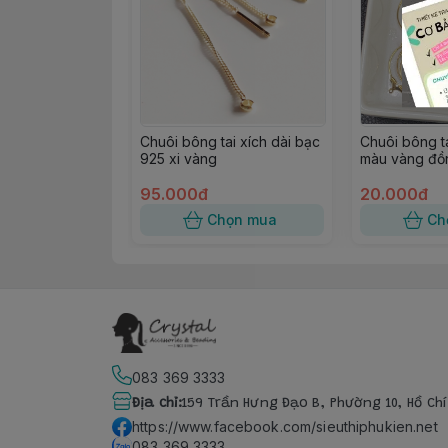
Chuôi bông tai xích dài bạc
Chuôi bông t
925 xi vàng
màu vàng đồ
95.000đ
20.000đ
Chọn mua
Ch
083 369 3333
Địa chỉ
:
159 Trần Hưng Đạo B, Phường 10, Hồ Ch
https://www.facebook.com/sieuthiphukien.net
083 369 3333