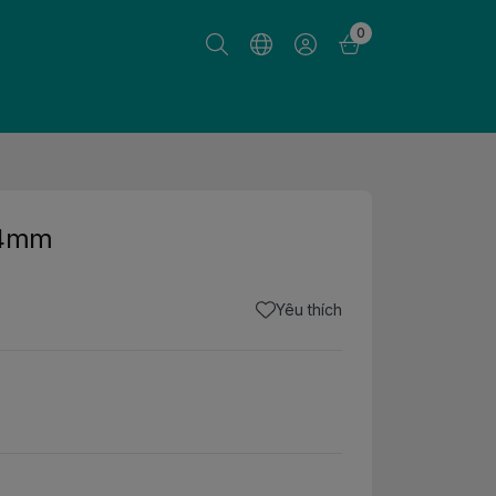
0
u 4mm
Yêu thích