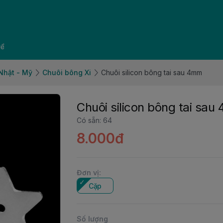
về
 Nhật - Mỹ
Chuôi bông Xi
Chuôi silicon bông tai sau 4mm
Chuôi silicon bông tai sa
Có sẵn
:
64
8.000đ
Đơn vị
:
Cặp
Số lượng