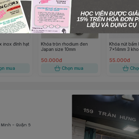
 inox đính hạt
Khóa tròn rhodium đen
Khóa nút bấm 
Japan size 10mm
7×14mm 3 kho
50.000đ
55.000đ
ọn mua
Chọn mua
Chọ
í Minh - Quận 5