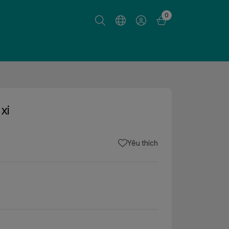
0
xi
Yêu thích