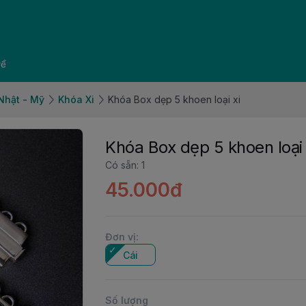
về
 Nhật - Mỹ
Khóa Xi
Khóa Box dẹp 5 khoen loại xi
Khóa Box dẹp 5 khoen loại 
Có sẵn
:
1
45.000đ
Đơn vị
:
Cái
Số lượng