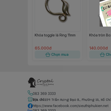
Khóa toggle lá Ring 11mm
Khóa tròn Box
65.000đ
140.000đ
Chọn mua
Ch
083 369 3333
Địa chỉ
:
159 Trần Hưng Đạo B, Phường 10, Hồ Ch
https://www.facebook.com/sieuthiphukien.net
083 369 3333