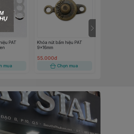
hiệu PAT
Khóa nút bấm hiệu PAT
Khóa nút bấm h
en
9×16mm
7×14mm
55.000đ
45.000đ
n mua
Chọn mua
Chọn