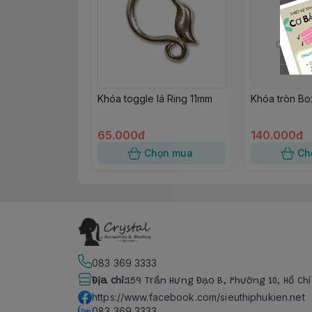
Khóa toggle lá Ring 11mm
Khóa tròn Box
65.000đ
140.000đ
Chọn mua
Ch
083 369 3333
Địa chỉ
:
159 Trần Hưng Đạo B, Phường 10, Hồ Ch
https://www.facebook.com/sieuthiphukien.net
083 369 3333