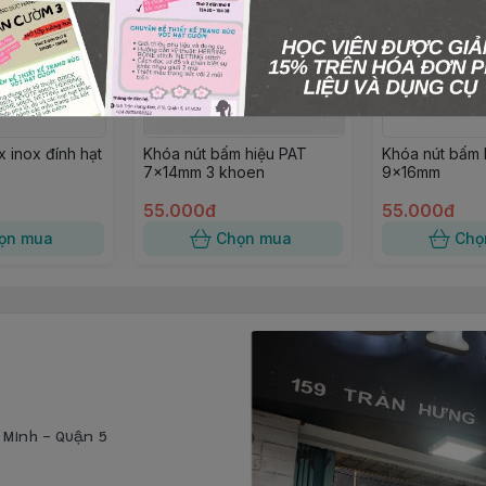
 inox đính hạt
Khóa nút bấm hiệu PAT
Khóa nút bấm 
7×14mm 3 khoen
9×16mm
55.000đ
55.000đ
ọn mua
Chọn mua
Chọ
í Minh - Quận 5