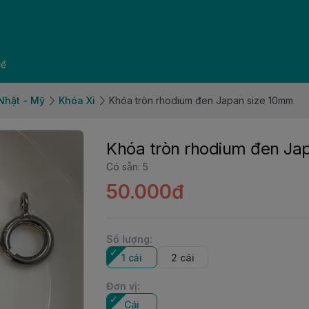
về
 Nhật - Mỹ
Khóa Xi
Khóa tròn rhodium đen Japan size 10mm
Khóa tròn rhodium đen Ja
Có sẵn
:
5
50.000đ
Số lượng
:
1 cái
2 cái
Đơn vị
:
Cái