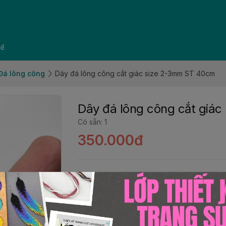
về
Đá lông công
Dây đá lông công cắt giác size 2-3mm ST 40cm
Dây đá lông công cắt giá
Có sẵn
:
1
350.000đ
Đơn vị
:
Dây
Số lượng