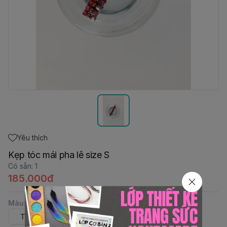
Yêu thích
Kẹp tóc mái pha lê size S
Có sẵn
:
1
185.000đ
Màu
:
Tím
Đỏ Scarlet
L.Siam
Siam