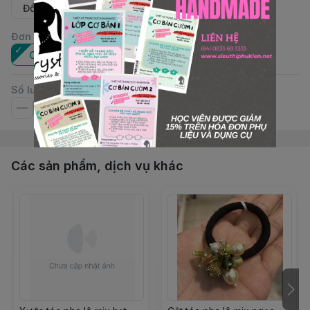
Đồng GS
Đồng Topaz
Đơn vị
:
Cái
Số lượng
Các sản phẩm, dịch vụ khác