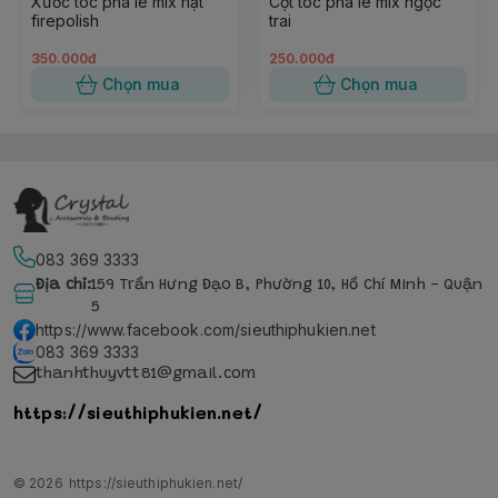
Xước tóc pha lê mix hạt
Cột tóc pha lê mix ngọc
firepolish
trai
350.000đ
250.000đ
Chọn mua
Chọn mua
083 369 3333
Địa chỉ
:
159 Trần Hưng Đạo B, Phường 10, Hồ Chí Minh - Quận
5
https://www.facebook.com/sieuthiphukien.net
083 369 3333
thanhthuyvtt81@gmail.com
https://sieuthiphukien.net/
© 2026
https://sieuthiphukien.net/