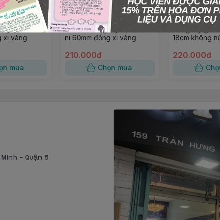
tay định hình
Kẽm xỏ vòng tay định hình
Vòng tay gắn
 xi vàng
ni 60mm đồng xi vàng
18cm không nú
210.000đ
220.000đ
ọn mua
Chọn mua
Chọ
í Minh - Quận 5