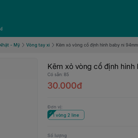
về
 Nhật - Mỹ
Vòng tay xi
Kẽm xỏ vòng cổ định hình baby ni 94mm
Kẽm xỏ vòng cổ định hình
Có sẵn
:
85
30.000đ
Đơn vị
:
1 vòng 2 line
Số lượng