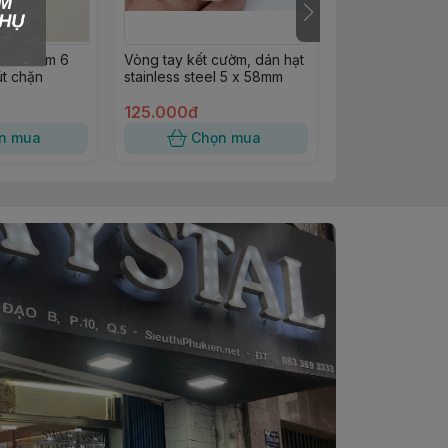
 BeCharm 6
Vòng tay kết cườm, dán hạt
Vòng tay kẽm đ
t chặn
stainless steel 5 x 58mm
hình khóa bi vặ
125.000đ
75.000đ
n mua
Chọn mua
Chọn