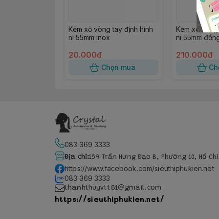
Kẽm xỏ vòng tay định hình
Kẽm xỏ vòng 
ni 55mm inox
ni 55mm đồng
20.000đ
210.000đ
Chọn mua
Ch
083 369 3333
Địa chỉ
:
159 Trần Hưng Đạo B, Phường 10, Hồ Ch
https://www.facebook.com/sieuthiphukien.net
083 369 3333
thanhthuyvtt81@gmail.com
https://sieuthiphukien.net/