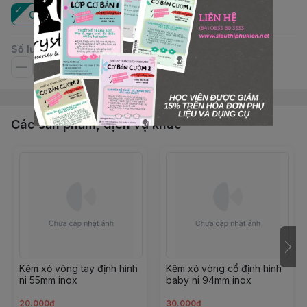
Cái
Số lượng
Các sản phẩm, dịch vụ khác
Kẽm xỏ vòng tay định hình
Kẽm xỏ vòng cổ định hình
ni 55mm inox
baby ni 94mm inox
20.000đ
30.000đ