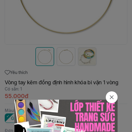
Yêu thích
Vòng tay kẽm đồng định hình khóa bi vặn 1 vòng
Có sẵn
:
1
55.000đ
Màu
:
Gold
Đơn vị
: